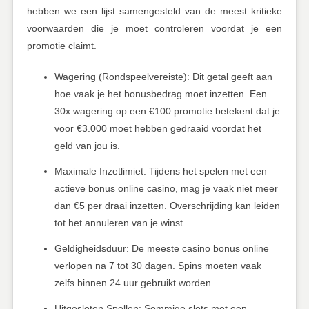
hebben we een lijst samengesteld van de meest kritieke
voorwaarden die je moet controleren voordat je een
promotie claimt.
Wagering (Rondspeelvereiste): Dit getal geeft aan
hoe vaak je het bonusbedrag moet inzetten. Een
30x wagering op een €100 promotie betekent dat je
voor €3.000 moet hebben gedraaid voordat het
geld van jou is.
Maximale Inzetlimiet: Tijdens het spelen met een
actieve bonus online casino, mag je vaak niet meer
dan €5 per draai inzetten. Overschrijding kan leiden
tot het annuleren van je winst.
Geldigheidsduur: De meeste casino bonus online
verlopen na 7 tot 30 dagen. Spins moeten vaak
zelfs binnen 24 uur gebruikt worden.
Uitgesloten Spellen: Sommige slots met een