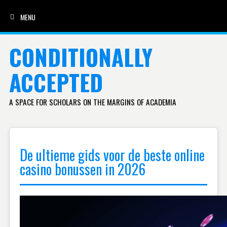
MENU
SKIP TO CONTENT
CONDITIONALLY
ACCEPTED
A SPACE FOR SCHOLARS ON THE MARGINS OF ACADEMIA
De ultieme gids voor de beste online
casino bonussen in 2026