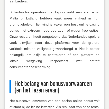
aanbieders.
Buitenlandse operators met bijvoorbeeld een licentie uit
Malta of Estland hebben vaak meer vrijheid in hun
promotiebeleid. Hier vind je vaker een best online casino
bonus met extreem hoge bedragen of wager-free opties.
Onze research heeft aangetoond dat Nederlandse spelers
vaak uitwijken naar deze platforms voor de grotere
variëteit, mits de veiligheid gewaarborgd is. Het is echter
belangrijk om altijd te controleren of een platform de
lokale wetgeving respecteert wat betreft
consumentenbescherming.
Het belang van bonusvoorwaarden
(en het lezen ervan)
Het succesvol omzetten van een casino online bonus valt
of staat bij de kleine lettertjes. Als resultaat van onze tests,