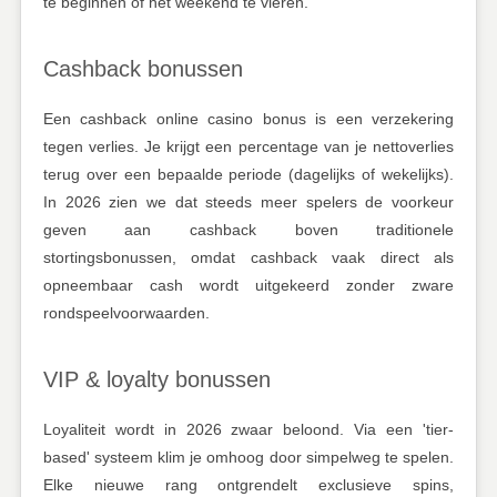
te beginnen of het weekend te vieren.
Cashback bonussen
Een cashback online casino bonus is een verzekering
tegen verlies. Je krijgt een percentage van je nettoverlies
terug over een bepaalde periode (dagelijks of wekelijks).
In 2026 zien we dat steeds meer spelers de voorkeur
geven aan cashback boven traditionele
stortingsbonussen, omdat cashback vaak direct als
opneembaar cash wordt uitgekeerd zonder zware
rondspeelvoorwaarden.
VIP & loyalty bonussen
Loyaliteit wordt in 2026 zwaar beloond. Via een 'tier-
based' systeem klim je omhoog door simpelweg te spelen.
Elke nieuwe rang ontgrendelt exclusieve spins,