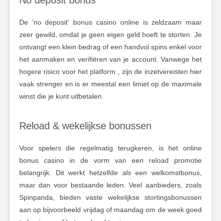
No deposit bonus
De 'no deposit' bonus casino online is zeldzaam maar
zeer gewild, omdat je geen eigen geld hoeft te storten. Je
ontvangt een klein bedrag of een handvol spins enkel voor
het aanmaken en verifiëren van je account. Vanwege het
hogere risico voor het platform , zijn de inzetvereisten hier
vaak strenger en is er meestal een limiet op de maximale
winst die je kunt uitbetalen.
Reload & wekelijkse bonussen
Voor spelers die regelmatig terugkeren, is het online
bonus casino in de vorm van een reload promotie
belangrijk. Dit werkt hetzelfde als een welkomstbonus,
maar dan voor bestaande leden. Veel aanbieders, zoals
Spinpanda, bieden vaste wekelijkse stortingsbonussen
aan op bijvoorbeeld vrijdag of maandag om de week goed