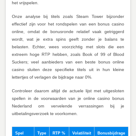
het vrijspelen.
Onze analyse bij titels zoals Steam Tower bijzonder
effectief zijn voor het rondspelen van een bonus casino
online, omdat de bonusronde relatief vaak getriggerd
wordt, wat je extra spins geeft zonder je balans te
belasten. Echter, wees voorzichtig met slots die een
extreem hoge RTP hebben, zoals Book of 99 of Blood
Suckers; veel aanbieders van een beste bonus online
casino sluiten deze specifieke titels uit in hun kleine
lettertjes of verlagen de bijdrage naar 0%.
Controleer daarom altijd de actuele lijst met uitgesloten
spellen in de voorwaarden van je online casino bonus
Nederland om vervelende verrassingen bij je
uitbetalingsverzoek te voorkomen.
Spel
Type
RTP %
Volatiliteit
Bonusbijdrage