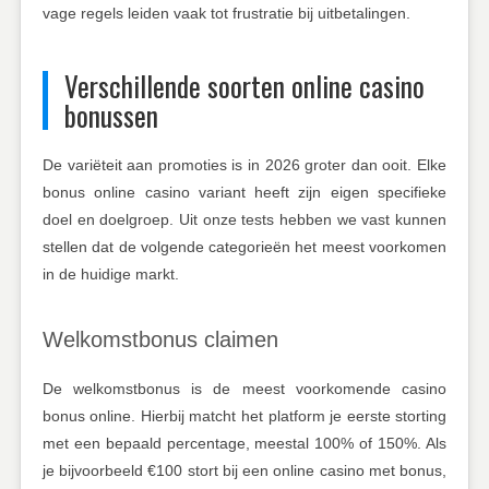
vage regels leiden vaak tot frustratie bij uitbetalingen.
Verschillende soorten online casino
bonussen
De variëteit aan promoties is in 2026 groter dan ooit. Elke
bonus online casino variant heeft zijn eigen specifieke
doel en doelgroep. Uit onze tests hebben we vast kunnen
stellen dat de volgende categorieën het meest voorkomen
in de huidige markt.
Welkomstbonus claimen
De welkomstbonus is de meest voorkomende casino
bonus online. Hierbij matcht het platform je eerste storting
met een bepaald percentage, meestal 100% of 150%. Als
je bijvoorbeeld €100 stort bij een online casino met bonus,