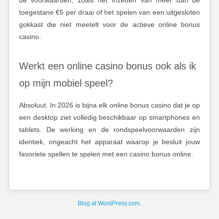
de voorwaarden, zoals het inzetten van meer dan de
toegestane €5 per draai of het spelen van een uitgesloten
gokkast die niet meetelt voor de actieve online bonus
casino.
Werkt een online casino bonus ook als ik
op mijn mobiel speel?
Absoluut. In 2026 is bijna elk online bonus casino dat je op
een desktop ziet volledig beschikbaar op smartphones en
tablets. De werking en de rondspeelvoorwaarden zijn
identiek, ongeacht het apparaat waarop je besluit jouw
favoriete spellen te spelen met een casino bonus online.
Blog at WordPress.com.