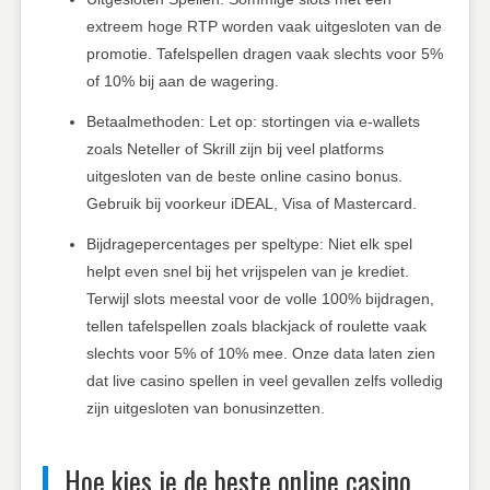
extreem hoge RTP worden vaak uitgesloten van de
promotie. Tafelspellen dragen vaak slechts voor 5%
of 10% bij aan de wagering.
Betaalmethoden: Let op: stortingen via e-wallets
zoals Neteller of Skrill zijn bij veel platforms
uitgesloten van de beste online casino bonus.
Gebruik bij voorkeur iDEAL, Visa of Mastercard.
Bijdragepercentages per speltype: Niet elk spel
helpt even snel bij het vrijspelen van je krediet.
Terwijl slots meestal voor de volle 100% bijdragen,
tellen tafelspellen zoals blackjack of roulette vaak
slechts voor 5% of 10% mee. Onze data laten zien
dat live casino spellen in veel gevallen zelfs volledig
zijn uitgesloten van bonusinzetten.
Hoe kies je de beste online casino